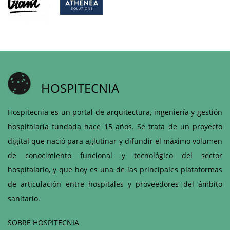
HOSPITECNIA
Hospitecnia es un portal de arquitectura, ingeniería y gestión
hospitalaria fundada hace 15 años. Se trata de un proyecto
digital que nació para aglutinar y difundir el máximo volumen
de conocimiento funcional y tecnológico del sector
hospitalario, y que hoy es una de las principales plataformas
de articulación entre hospitales y proveedores del ámbito
sanitario.
SOBRE HOSPITECNIA