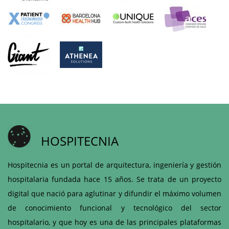
HOSPITECNIA
Hospitecnia es un portal de arquitectura, ingeniería y gestión
hospitalaria fundada hace 15 años. Se trata de un proyecto
digital que nació para aglutinar y difundir el máximo volumen
de conocimiento funcional y tecnológico del sector
hospitalario, y que hoy es una de las principales plataformas