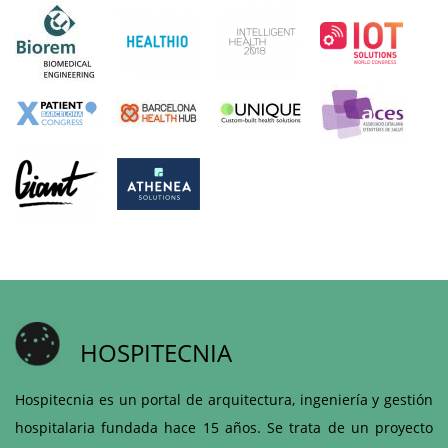
HOSPITECNIA
Hospitecnia es un portal de arquitectura, ingeniería y gestión
hospitalaria fundada hace 15 años. Se trata de un proyecto