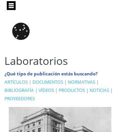
Pasar
al
contenido
principal
Laboratorios
¿Qué tipo de publicación estás buscando?
ARTÍCULOS
|
DOCUMENTOS
|
NORMATIVAS
|
BIBLIOGRAFÍA
|
VÍDEOS
|
PRODUCTOS
|
NOTICIAS
|
PROVEEDORES