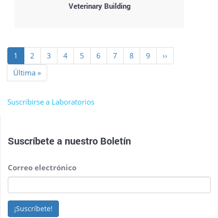
Veterinary Building
Paginación
Página
1
Page
2
Page
3
Page
4
Page
5
Page
6
Page
7
Page
8
Page
9
Siguiente
››
actual
página
Última
Última »
página
Suscribirse a Laboratorios
Suscríbete a nuestro
Boletín
Correo electrónico
¡Suscríbete!