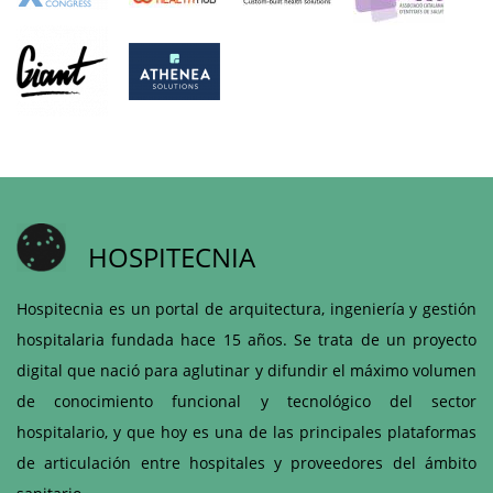
HOSPITECNIA
Hospitecnia es un portal de arquitectura, ingeniería y gestión
hospitalaria fundada hace 15 años. Se trata de un proyecto
digital que nació para aglutinar y difundir el máximo volumen
de conocimiento funcional y tecnológico del sector
hospitalario, y que hoy es una de las principales plataformas
de articulación entre hospitales y proveedores del ámbito