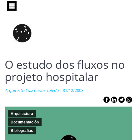
Pasar
al
contenido
principal
O estudo dos fluxos no
projeto hospitalar
Arquitecto Luiz Carlos Toledo
| 31/12/2003
Arquitectura
Documentación
Bibliografias