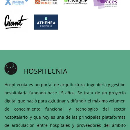
HOSPITECNIA
Hospitecnia es un portal de arquitectura, ingeniería y gestión
hospitalaria fundada hace 15 años. Se trata de un proyecto
digital que nació para aglutinar y difundir el máximo volumen
de conocimiento funcional y tecnológico del sector
hospitalario, y que hoy es una de las principales plataformas
de articulación entre hospitales y proveedores del ámbito