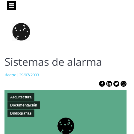
Pasar
al
contenido
principal
Sistemas de alarma
Aenor
| 29/07/2003
Arquitectura
Documentación
Bibliografias