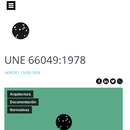
Pasar
al
contenido
principal
UNE 66049:1978
AENOR
| 15/03/1978
Arquitectura
Documentación
Normativas