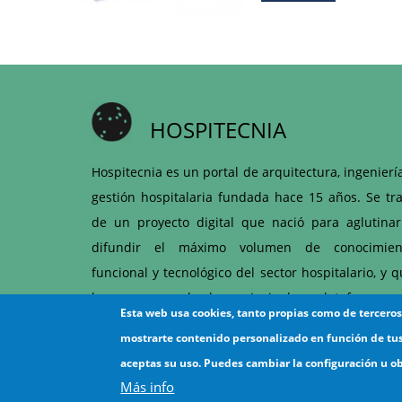
HOSPITECNIA
Hospitecnia es un portal de arquitectura, ingenierí
gestión hospitalaria fundada hace 15 años. Se tra
de un proyecto digital que nació para aglutinar
difundir el máximo volumen de conocimien
funcional y tecnológico del sector hospitalario, y 
hoy es una de las principales plataformas 
Esta web usa cookies, tanto propias como de tercero
articulación entre hospitales y proveedores d
mostrarte contenido personalizado en función de tu
ámbito sanitario.
aceptas su uso. Puedes cambiar la configuración u o
Más info