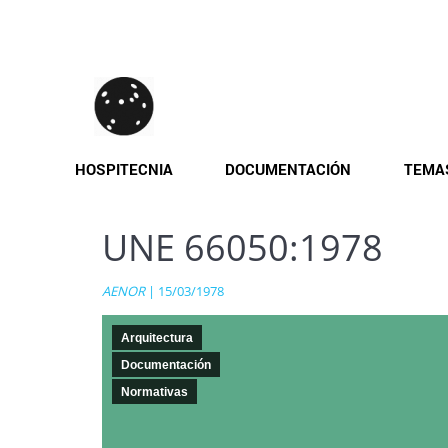
Pasar
al
contenido
principal
HOSPITECNIA
DOCUMENTACIÓN
TEMA
UNE 66050:1978
AENOR
| 15/03/1978
Arquitectura
Documentación
Normativas