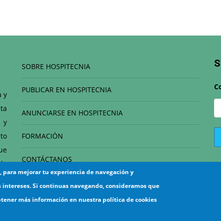
S
SOBRE HOSPITECNIA
C
PUBLICAR EN HOSPITECNIA
a y
ta
ANUNCIARSE EN HOSPITECNIA
 y
to
FORMACIÓN
que
CONTÁCTANOS
de
s, para mejorar tu experiencia de navegación y
el
s intereses. Si continuas navegando, consideramos que
btener más información en nuestra política de cookies