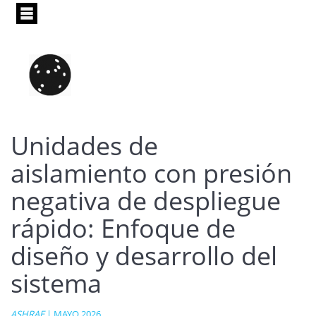
Pasar
al
contenido
principal
Unidades de
aislamiento con presión
negativa de despliegue
rápido: Enfoque de
diseño y desarrollo del
sistema
ASHRAE
| MAYO 2026