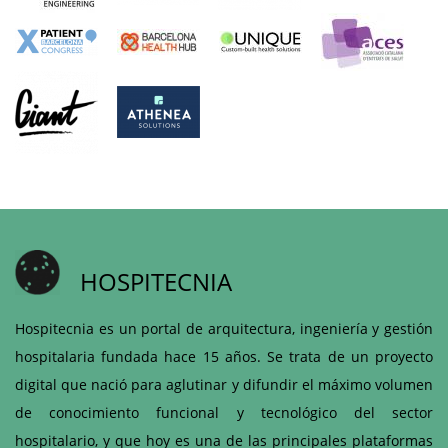
HOSPITECNIA
Hospitecnia es un portal de arquitectura, ingeniería y gestión
hospitalaria fundada hace 15 años. Se trata de un proyecto
digital que nació para aglutinar y difundir el máximo volumen
de conocimiento funcional y tecnológico del sector
hospitalario, y que hoy es una de las principales plataformas