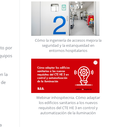
Cómo la ingeniería de accesos mejora la
seguridad y la estanqueidad en
sto por
entornos hospitalarios
equipos
n la
 de
Webinar inhospitecnia. Cómo adaptar
los edificios sanitarios a los nuevos
requisitos del CTE HE 3 en control y
automatización de la iluminación
a