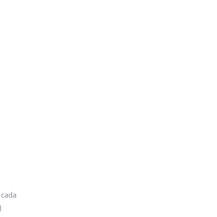
 cada
l