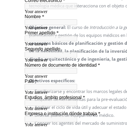
tecnología médica que interacciona con el objeto de
Objetivo general:
El curso de
Introducción a la 
planificación y gestión de los equipos médicos en l
conceptos básicos de planificación y gestión d
de la necesidad, la planificación de la inversi
diseño arquitectónico y de ingeniería, la gesti
Objetivos específicos:
Familiarizarse y encontrar los marcos legales 
Disponer de herramientas para la pre-evaluació
Analizar el ciclo de vida útil y adecuar el estado
Diseñar planes de equipamiento médico.
Conocer los agentes del mercado de suministro d