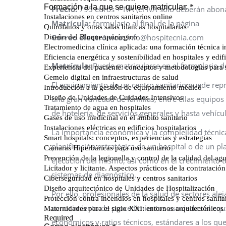
Precio:
795 euros + IVA (el IVA sólo deberán abon
Matrícula:
formulario al final de la página
Correo electrónico:
info@hospitecnia.com
Matrícula:
Puede matricularse en el formulario de
El equipamiento de un centro sanitario puede repr
una gran variedad de familias, entre ellas equipos
de hotelería, de servicios generales y hasta vehícu
La importancia económica y la complejidad técnic
planificación estratégica de un hospital o de un pl
ejecución del mismo, así como en el crecimiento t
sistemas de diagnóstico.
Por ello, profesionales de la salud de sectores al
conocimiento de procedimientos asociados al equi
económicos y ratios técnicos, estándares a los que 