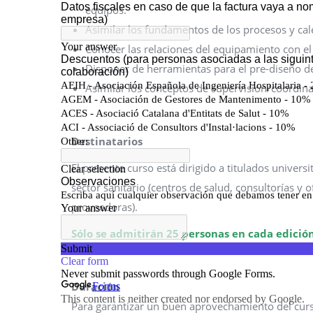
equipos.
Asimilar los fundamentos de los procesos y cal
Conocer las relaciones del equipamiento con el 
Disponer de herramientas para el pre-diseño de 
Asimilar los conceptos de supervisión/coordina
Destinatarios
El presente curso está dirigido a titulados universi
sector sanitario (centros de salud, consultorías y 
proveedoras).
Sólo se admitirán 25 personas en cada edición
Duración
Para garantizar un buen aprovechamiento del curs