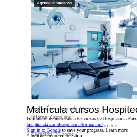
Agenda destacados
Fechas:
primavera de 2027
Idioma:
Castellano
Ubicación:
Internacional – Curso on-line
Duración:
75 horas