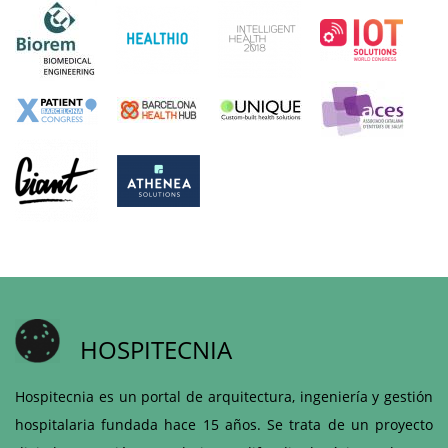
HOSPITECNIA
Hospitecnia es un portal de arquitectura, ingeniería y gestión
hospitalaria fundada hace 15 años. Se trata de un proyecto