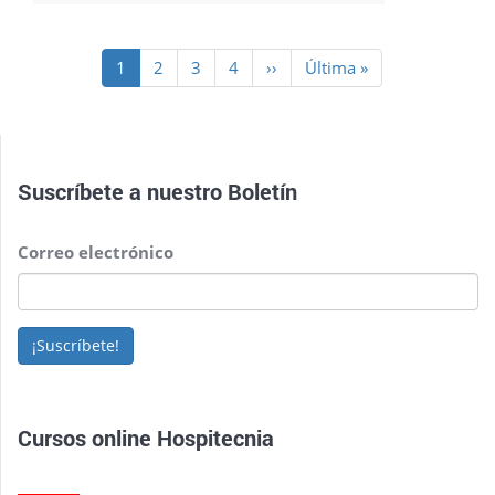
Paginación
Página
1
Page
2
Page
3
Page
4
Siguiente
››
Última
Última »
actual
página
página
Suscríbete a nuestro
Boletín
Correo electrónico
¡Suscríbete!
Cursos online Hospitecnia