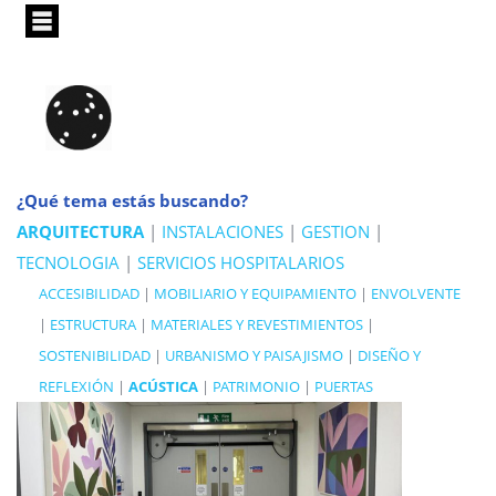
Pasar
al
contenido
principal
¿Qué tema estás buscando?
ARQUITECTURA
|
INSTALACIONES
|
GESTION
|
TECNOLOGIA
|
SERVICIOS HOSPITALARIOS
ACCESIBILIDAD
|
MOBILIARIO Y EQUIPAMIENTO
|
ENVOLVENTE
|
ESTRUCTURA
|
MATERIALES Y REVESTIMIENTOS
|
SOSTENIBILIDAD
|
URBANISMO Y PAISAJISMO
|
DISEÑO Y
REFLEXIÓN
|
ACÚSTICA
|
PATRIMONIO
|
PUERTAS