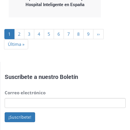
Hospital Inteligente en España
Paginación
Página
1
Page
2
Page
3
Page
4
Page
5
Page
6
Page
7
Page
8
Page
9
Siguiente
››
actual
página
Última
Última »
página
Suscríbete a nuestro
Boletín
Correo electrónico
¡Suscríbete!