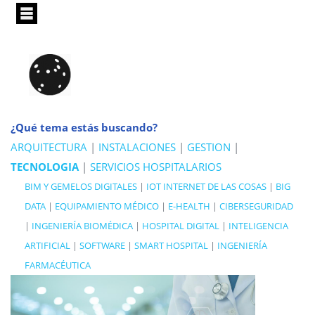
Pasar
al
contenido
principal
¿Qué tema estás buscando?
ARQUITECTURA
|
INSTALACIONES
|
GESTION
|
TECNOLOGIA
|
SERVICIOS HOSPITALARIOS
BIM Y GEMELOS DIGITALES
|
IOT INTERNET DE LAS COSAS
|
BIG
DATA
|
EQUIPAMIENTO MÉDICO
|
E-HEALTH
|
CIBERSEGURIDAD
|
INGENIERÍA BIOMÉDICA
|
HOSPITAL DIGITAL
|
INTELIGENCIA
ARTIFICIAL
|
SOFTWARE
|
SMART HOSPITAL
|
INGENIERÍA
FARMACÉUTICA