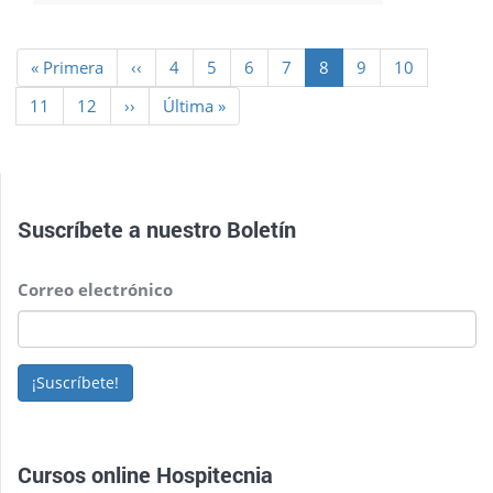
Paginación
Primera
« Primera
Página
‹‹
Page
4
Page
5
Page
6
Page
7
Página
8
Page
9
Page
10
página
anterior
actual
Page
11
Page
12
Siguiente
››
Última
Última »
página
página
Suscríbete a nuestro
Boletín
Correo electrónico
¡Suscríbete!
Cursos online Hospitecnia