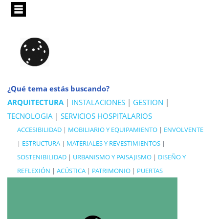
Pasar
al
contenido
principal
¿Qué tema estás buscando?
ARQUITECTURA
|
INSTALACIONES
|
GESTION
|
TECNOLOGIA
|
SERVICIOS HOSPITALARIOS
ACCESIBILIDAD
|
MOBILIARIO Y EQUIPAMIENTO
|
ENVOLVENTE
|
ESTRUCTURA
|
MATERIALES Y REVESTIMIENTOS
|
SOSTENIBILIDAD
|
URBANISMO Y PAISAJISMO
|
DISEÑO Y
REFLEXIÓN
|
ACÚSTICA
|
PATRIMONIO
|
PUERTAS