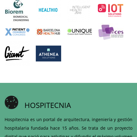
HOSPITECNIA
Hospitecnia es un portal de arquitectura, ingeniería y gestión
hospitalaria fundada hace 15 años. Se trata de un proyecto
digital que nació para aglutinar y difundir el máximo volumen