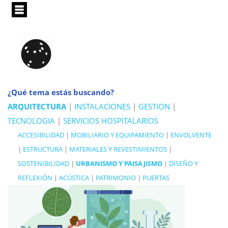
Pasar
al
contenido
principal
¿Qué tema estás buscando?
ARQUITECTURA
|
INSTALACIONES
|
GESTION
|
TECNOLOGIA
|
SERVICIOS HOSPITALARIOS
ACCESIBILIDAD
|
MOBILIARIO Y EQUIPAMIENTO
|
ENVOLVENTE
|
ESTRUCTURA
|
MATERIALES Y REVESTIMIENTOS
|
SOSTENIBILIDAD
|
URBANISMO Y PAISAJISMO
|
DISEÑO Y
REFLEXIÓN
|
ACÚSTICA
|
PATRIMONIO
|
PUERTAS