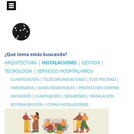
Pasar
al
contenido
principal
¿Qué tema estás buscando?
ARQUITECTURA
|
INSTALACIONES
|
GESTION
|
TECNOLOGIA
|
SERVICIOS HOSPITALARIOS
CLIMATIZACIÓN
|
TELECOMUNICACIONES
|
ELECTRICIDAD
|
FONTANERÍA
|
GASES MEDICINALES
|
PROTECCIÓN CONTRA
INCENDIOS
|
ILUMINACIÓN
|
SEGURIDAD
|
INSTALACIÓN
SISTEMA GESTIÓN
|
OTRAS INSTALACIONES