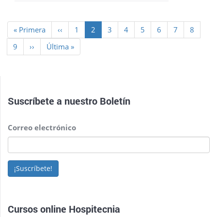
Paginación
Primera
« Primera
Página
‹‹
Page
1
Página
2
Page
3
Page
4
Page
5
Page
6
Page
7
Page
8
página
anterior
actual
Page
9
Siguiente
››
Última
Última »
página
página
Suscríbete a nuestro
Boletín
Correo electrónico
¡Suscríbete!
Cursos online Hospitecnia