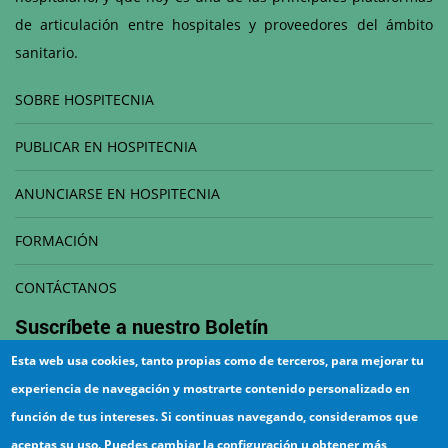
de articulación entre hospitales y proveedores del ámbito
sanitario.
SOBRE HOSPITECNIA
PUBLICAR EN HOSPITECNIA
ANUNCIARSE EN HOSPITECNIA
FORMACIÓN
CONTÁCTANOS
Suscríbete a nuestro
Boletín
Esta web usa cookies, tanto propias como de terceros, para mejorar tu
Correo electrónico
experiencia de navegación y mostrarte contenido personalizado en
función de tus intereses. Si continuas navegando, consideramos que
aceptas su uso. Puedes cambiar la configuración u obtener más