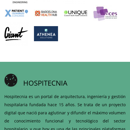
HOSPITECNIA
Hospitecnia es un portal de arquitectura, ingeniería y gestión
hospitalaria fundada hace 15 años. Se trata de un proyecto
digital que nació para aglutinar y difundir el máximo volumen
de conocimiento funcional y tecnológico del sector
hospitalario, y que hoy es una de las principales plataformas