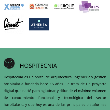
HOSPITECNIA
Hospitecnia es un portal de arquitectura, ingeniería y gestión
hospitalaria fundada hace 15 años. Se trata de un proyecto
digital que nació para aglutinar y difundir el máximo volumen
de conocimiento funcional y tecnológico del sector
hospitalario, y que hoy es una de las principales plataformas