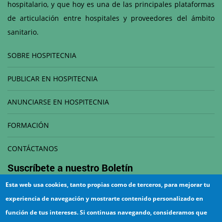
hospitalario, y que hoy es una de las principales plataformas
de articulación entre hospitales y proveedores del ámbito
sanitario.
SOBRE HOSPITECNIA
PUBLICAR EN HOSPITECNIA
ANUNCIARSE EN HOSPITECNIA
FORMACIÓN
CONTÁCTANOS
Suscríbete a nuestro
Boletín
Esta web usa cookies, tanto propias como de terceros, para mejorar tu
Correo electrónico
experiencia de navegación y mostrarte contenido personalizado en
función de tus intereses. Si continuas navegando, consideramos que