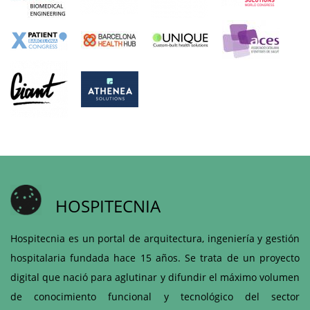
HOSPITECNIA
Hospitecnia es un portal de arquitectura, ingeniería y gestión
hospitalaria fundada hace 15 años. Se trata de un proyecto
digital que nació para aglutinar y difundir el máximo volumen
de conocimiento funcional y tecnológico del sector