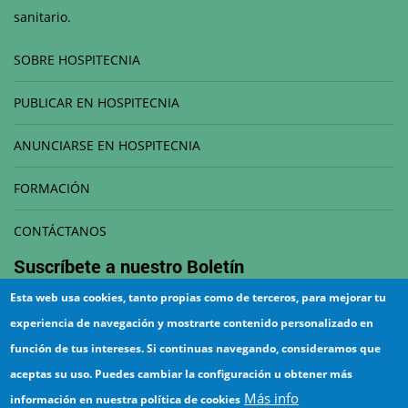
sanitario.
SOBRE HOSPITECNIA
PUBLICAR EN HOSPITECNIA
ANUNCIARSE EN HOSPITECNIA
FORMACIÓN
CONTÁCTANOS
Suscríbete a nuestro
Boletín
Esta web usa cookies, tanto propias como de terceros, para mejorar tu
Correo electrónico
experiencia de navegación y mostrarte contenido personalizado en
función de tus intereses. Si continuas navegando, consideramos que
aceptas su uso. Puedes cambiar la configuración u obtener más
Más info
información en nuestra política de cookies
¡Suscríbete!