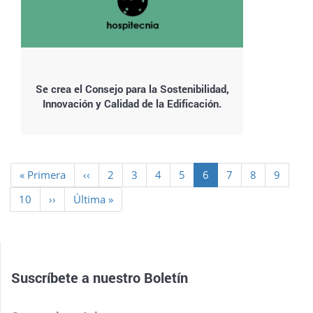
Se crea el Consejo para la Sostenibilidad,
Innovación y Calidad de la Edificación.
Paginación
Primera
« Primera
Página
‹‹
Page
2
Page
3
Page
4
Page
5
Página
6
Page
7
Page
8
Page
9
página
anterior
actual
Page
10
Siguiente
››
Última
Última »
página
página
Suscríbete a nuestro
Boletín