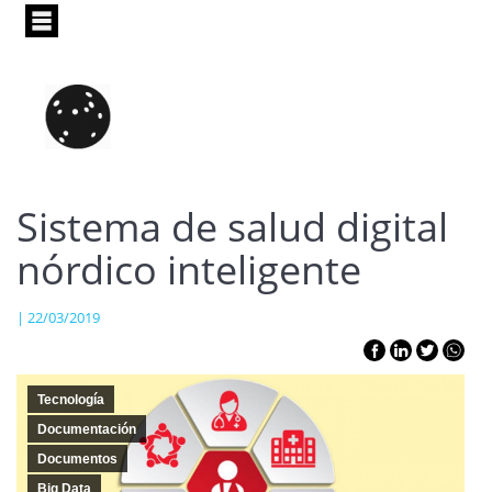
Pasar
al
contenido
principal
Sistema de salud digital
nórdico inteligente
| 22/03/2019
Tecnología
Documentación
Documentos
Big Data