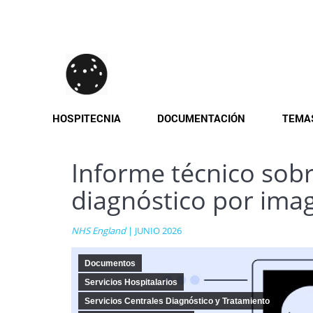
Pasar
al
contenido
principal
HOSPITECNIA
DOCUMENTACIÓN
TEMA
Informe técnico sobr
diagnóstico por ima
NHS England
| JUNIO 2026
Documentos
Servicios Hospitalarios
Servicios Centrales Diagnóstico y Tratamiento