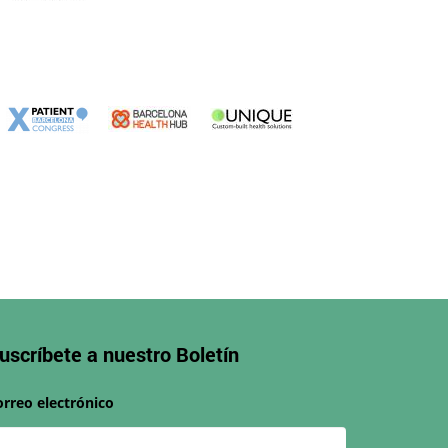
uscríbete a nuestro
Boletín
orreo electrónico