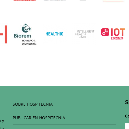
S
SOBRE HOSPITECNIA
C
PUBLICAR EN HOSPITECNIA
a y
ta