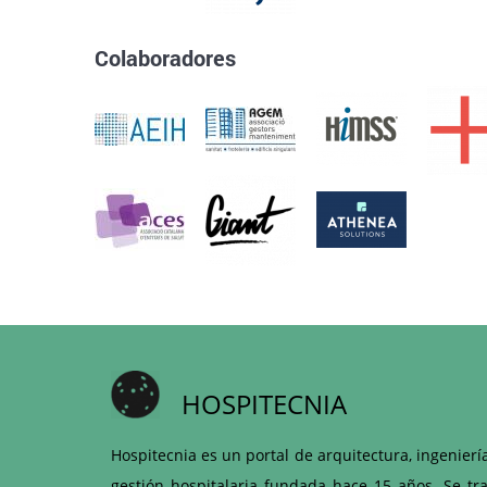
Colaboradores
HOSPITECNIA
Hospitecnia es un portal de arquitectura, ingenierí
gestión hospitalaria fundada hace 15 años. Se tra