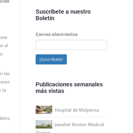
ación
Suscríbete a nuestro
Boletín
Correo electrónico
base
n el
 o
¡Suscríbete!
en las
cesos
Publicaciones semanales
más vistas
 la
Hospital de Malpensa
datos,
Jawaher Boston Medical
District