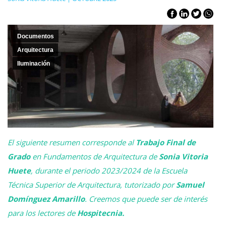
Documentos
Arquitectura
Iluminación
El siguiente resumen corresponde al
Trabajo Final de
Grado
en Fundamentos de Arquitectura de
Sonia Vitoria
Huete
, durante el periodo 2023/2024 de la Escuela
Técnica Superior de Arquitectura, tutorizado por
Samuel
Domínguez Amarillo
. Creemos que puede ser de interés
para los lectores de
Hospitecnia.