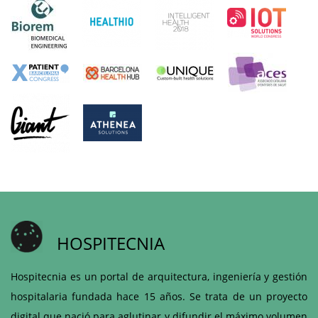
HOSPITECNIA
Hospitecnia es un portal de arquitectura, ingeniería y gestión
hospitalaria fundada hace 15 años. Se trata de un proyecto
digital que nació para aglutinar y difundir el máximo volumen