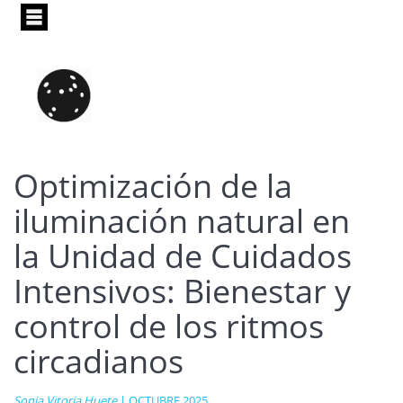
Pasar
al
contenido
principal
Optimización de la
iluminación natural en
la Unidad de Cuidados
Intensivos: Bienestar y
control de los ritmos
circadianos
Sonia Vitoria Huete
| OCTUBRE 2025