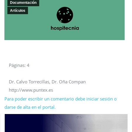
Documentación
Artículos
Páginas: 4
Dr. Calvo Torrecillas, Dr. Oña Compan
http://www.puntex.es
Para poder escribir un comentario debe iniciar sesión o
darse de alta en el portal.