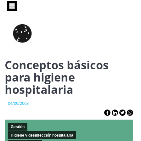
Pasar
al
contenido
principal
Conceptos básicos
para higiene
hospitalaria
| 04/09/2003
Gestión
Higiene y desinfección hospitalaria