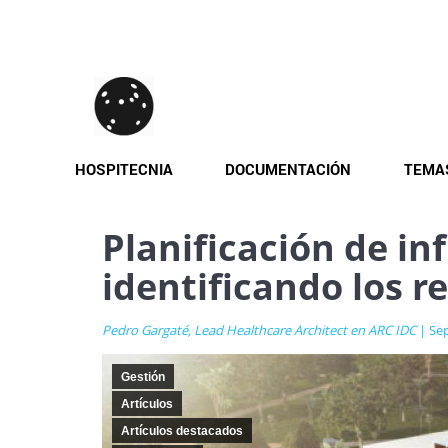
Pasar
al
contenido
principal
HOSPITECNIA
DOCUMENTACIÓN
TEMA
Planificación de in
identificando los r
Pedro Gargaté, Lead Healthcare Architect en ARC IDC
| Se
Gestión
Artículos
Artículos destacados