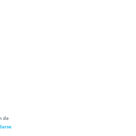
n de
darse