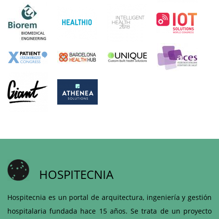
HOSPITECNIA
Hospitecnia es un portal de arquitectura, ingeniería y gestión
hospitalaria fundada hace 15 años. Se trata de un proyecto