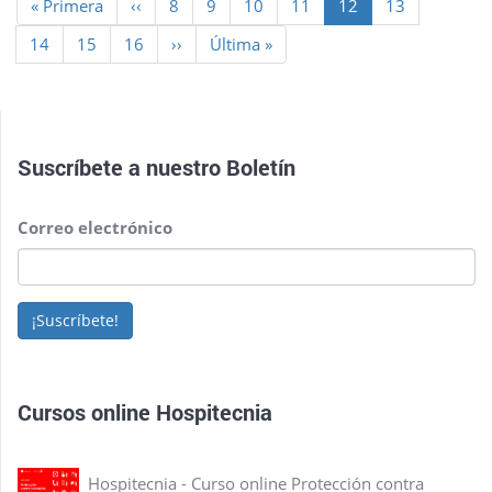
Primera
« Primera
Página
‹‹
Page
8
Page
9
Page
10
Page
11
Página
12
Page
13
página
anterior
actual
Page
14
Page
15
Page
16
Siguiente
››
Última
Última »
página
página
Suscríbete a nuestro
Boletín
Correo electrónico
¡Suscríbete!
Cursos online Hospitecnia
Hospitecnia - Curso online Protección contra