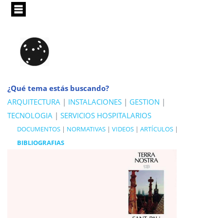
Pasar
al
contenido
principal
¿Qué tema estás buscando?
ARQUITECTURA
|
INSTALACIONES
|
GESTION
|
TECNOLOGIA
|
SERVICIOS HOSPITALARIOS
DOCUMENTOS
|
NORMATIVAS
|
VIDEOS
|
ARTÍCULOS
|
BIBLIOGRAFIAS