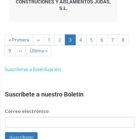
CONSTRUCIONES Y AISLAMIENTOS JUDAS,
S.L.
Paginación
Primera
« Primera
Página
‹‹
Page
1
Page
2
Página
3
Page
4
Page
5
Page
6
Page
7
Page
8
página
anterior
actual
Page
9
Siguiente
››
Última
Última »
página
página
Suscribirse a Esterilización
Suscríbete a nuestro
Boletín
Correo electrónico
¡Suscríbete!