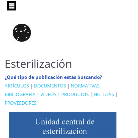
Pasar
al
contenido
principal
Esterilización
¿Qué tipo de publicación estás buscando?
ARTÍCULOS
|
DOCUMENTOS
|
NORMATIVAS
|
BIBLIOGRAFÍA
|
VÍDEOS
|
PRODUCTOS
|
NOTICIAS
|
PROVEEDORES