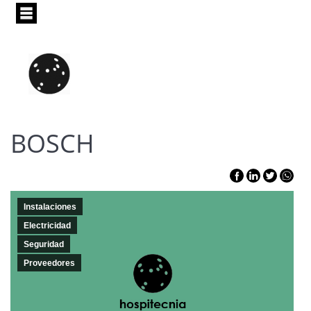
Pasar
al
contenido
principal
BOSCH
Instalaciones
Electricidad
Seguridad
Proveedores