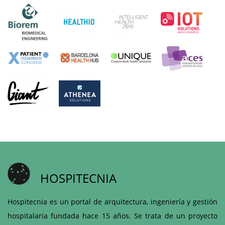
HOSPITECNIA
Hospitecnia es un portal de arquitectura, ingeniería y gestión
hospitalaria fundada hace 15 años. Se trata de un proyecto