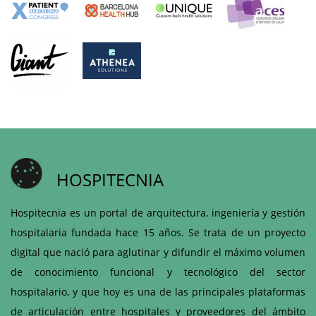
HOSPITECNIA
Hospitecnia es un portal de arquitectura, ingeniería y gestión
hospitalaria fundada hace 15 años. Se trata de un proyecto
digital que nació para aglutinar y difundir el máximo volumen
de conocimiento funcional y tecnológico del sector
hospitalario, y que hoy es una de las principales plataformas
de articulación entre hospitales y proveedores del ámbito