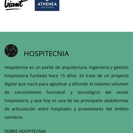
HOSPITECNIA
Hospitecnia es un portal de arquitectura, ingeniería y gestión
hospitalaria fundada hace 15 años. Se trata de un proyecto
digital que nació para aglutinar y difundir el máximo volumen
de conocimiento funcional y tecnológico del sector
hospitalario, y que hoy es una de las principales plataformas
de articulación entre hospitales y proveedores del ámbito
sanitario.
SOBRE HOSPITECNIA