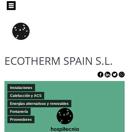
Pasar
al
contenido
principal
ECOTHERM SPAIN S.L.
Instalaciones
Calefacción y ACS
Energías alternativas y renovables
Fontanería
Proveedores