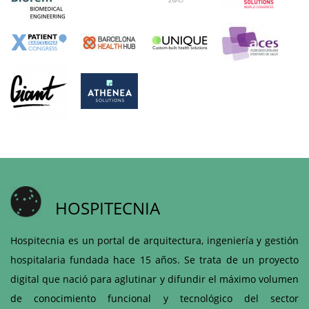
HOSPITECNIA
Hospitecnia es un portal de arquitectura, ingeniería y gestión
hospitalaria fundada hace 15 años. Se trata de un proyecto
digital que nació para aglutinar y difundir el máximo volumen
de conocimiento funcional y tecnológico del sector