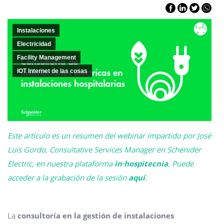
Instalaciones
Electricidad
Facility Management
IOT Internet de las cosas
Este artículo es un resumen del webinar impartido por José
Luis Gordo, Consultative Services Manager en Schenider
Electric, en nuestra plataforma
in·hospitecnia
. Puede
acceder a la grabación de la sesión
aquí
.
La
consultoría en la gestión de instalaciones