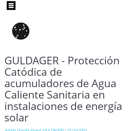
Pasar
al
contenido
principal
GULDAGER - Protección
Catódica de
acumuladores de Agua
Caliente Sanitaria en
instalaciones de energía
solar
Adrián Gomila Vinent (GULDAGER)
| 01/10/2003