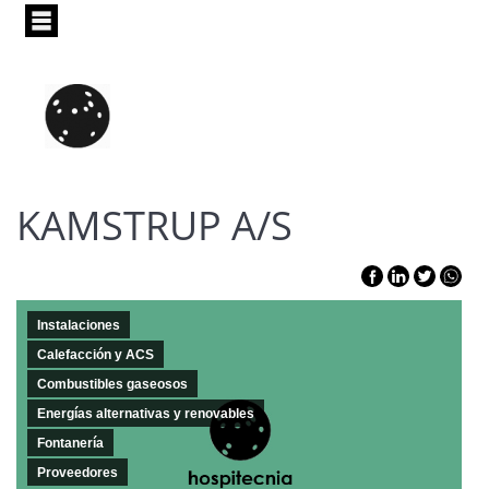
Pasar
al
contenido
principal
KAMSTRUP A/S
Instalaciones
Calefacción y ACS
Combustibles gaseosos
Energías alternativas y renovables
Fontanería
Proveedores