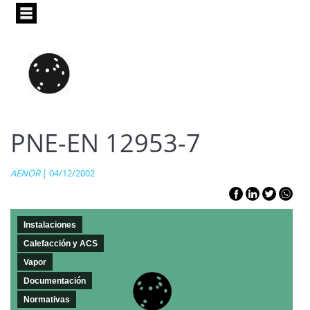
Pasar
al
contenido
principal
PNE-EN 12953-7
AENOR
| 04/12/2002
Instalaciones
Calefacción y ACS
Vapor
Documentación
Normativas