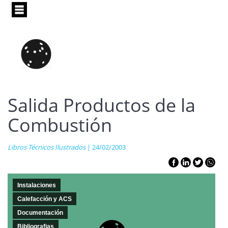
Pasar
al
contenido
principal
Salida Productos de la
Combustión
Libros Técnicos Ilustrados
| 24/02/2003
Instalaciones
Calefacción y ACS
Documentación
Bibliografias