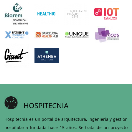
HOSPITECNIA
Hospitecnia es un portal de arquitectura, ingeniería y gestión
hospitalaria fundada hace 15 años. Se trata de un proyecto