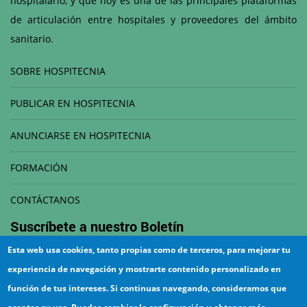
hospitalario, y que hoy es una de las principales plataformas
de articulación entre hospitales y proveedores del ámbito
sanitario.
SOBRE HOSPITECNIA
PUBLICAR EN HOSPITECNIA
ANUNCIARSE EN HOSPITECNIA
FORMACIÓN
CONTÁCTANOS
Suscríbete a nuestro
Boletín
Esta web usa cookies, tanto propias como de terceros, para mejorar tu
Correo electrónico
experiencia de navegación y mostrarte contenido personalizado en
función de tus intereses. Si continuas navegando, consideramos que