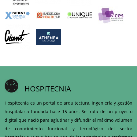
HOSPITECNIA
Hospitecnia es un portal de arquitectura, ingeniería y gestión
hospitalaria fundada hace 15 años. Se trata de un proyecto
digital que nació para aglutinar y difundir el máximo volumen
de conocimiento funcional y tecnológico del sector