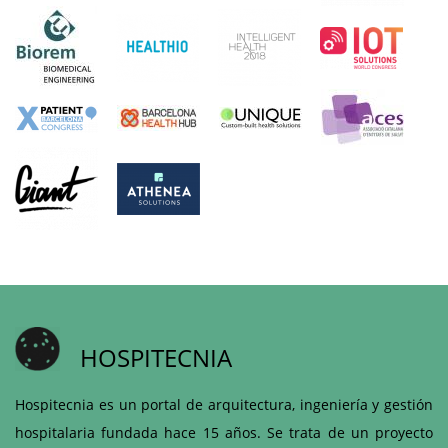
HOSPITECNIA
Hospitecnia es un portal de arquitectura, ingeniería y gestión
hospitalaria fundada hace 15 años. Se trata de un proyecto