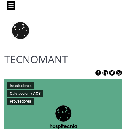
Pasar
al
contenido
principal
TECNOMANT
Instalaciones
Calefacción y ACS
Proveedores