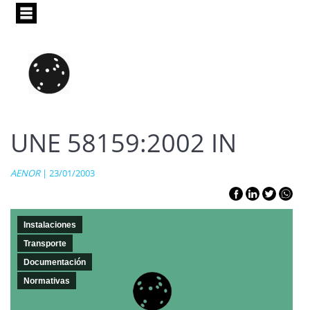
Pasar
al
contenido
principal
UNE 58159:2002 IN
AENOR
| 23/01/2003
Instalaciones
Transporte
Documentación
Normativas