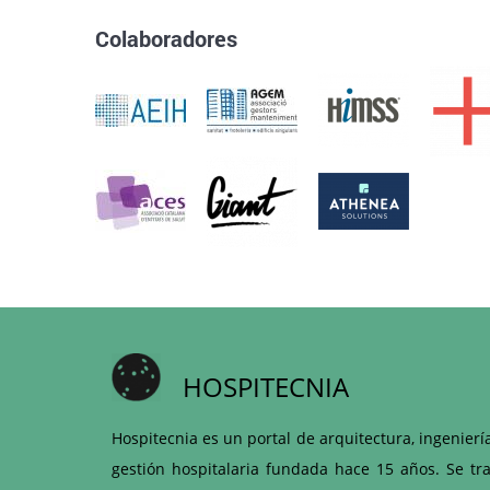
Colaboradores
HOSPITECNIA
Hospitecnia es un portal de arquitectura, ingenierí
gestión hospitalaria fundada hace 15 años. Se tra