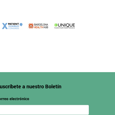
uscríbete a nuestro
Boletín
orreo electrónico