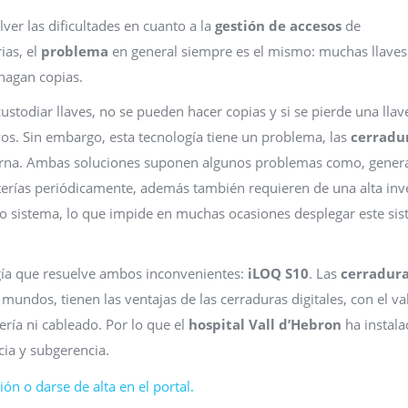
er las dificultades en cuanto a la
gestión de accesos
de
ias, el
problema
en general siempre es el mismo: muchas llaves
 hagan copias.
 custodiar llaves, no se pueden hacer copias y si se pierde una llav
evos. Sin embargo, esta tecnología tiene un problema, las
cerradu
erna. Ambas soluciones suponen algunos problemas como, gener
erías periódicamente, además también requieren de una alta inv
evo sistema, lo que impide en muchas ocasiones desplegar este si
ogía que resuelve ambos inconvenientes:
iLOQ S10
. Las
cerradur
mundos, tienen las ventajas de las cerraduras digitales, con el va
ría ni cableado. Por lo que el
hospital Vall d’Hebron
ha instala
cia y subgerencia.
ón o darse de alta en el portal.