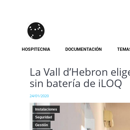
Pasar
al
contenido
principal
HOSPITECNIA
DOCUMENTACIÓN
TEMA
La Vall d’Hebron elig
sin batería de iLOQ
24/01/2020
Instalaciones
Seguridad
Gestión