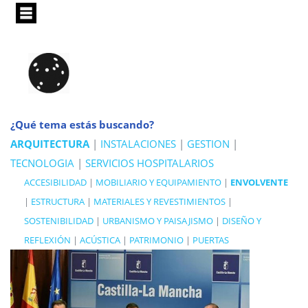
Pasar
al
contenido
principal
¿Qué tema estás buscando?
ARQUITECTURA
|
INSTALACIONES
|
GESTION
|
TECNOLOGIA
|
SERVICIOS HOSPITALARIOS
ACCESIBILIDAD
|
MOBILIARIO Y EQUIPAMIENTO
|
ENVOLVENTE
|
ESTRUCTURA
|
MATERIALES Y REVESTIMIENTOS
|
SOSTENIBILIDAD
|
URBANISMO Y PAISAJISMO
|
DISEÑO Y
REFLEXIÓN
|
ACÚSTICA
|
PATRIMONIO
|
PUERTAS