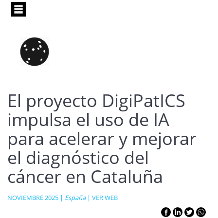
Pasar
al
contenido
principal
El proyecto DigiPatICS
impulsa el uso de IA
para acelerar y mejorar
el diagnóstico del
cáncer en Cataluña
NOVIEMBRE 2025 |
España
|
VER WEB