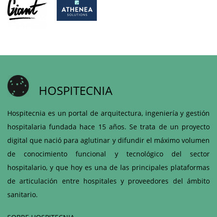
HOSPITECNIA
Hospitecnia es un portal de arquitectura, ingeniería y gestión
hospitalaria fundada hace 15 años. Se trata de un proyecto
digital que nació para aglutinar y difundir el máximo volumen
de conocimiento funcional y tecnológico del sector
hospitalario, y que hoy es una de las principales plataformas
de articulación entre hospitales y proveedores del ámbito
sanitario.