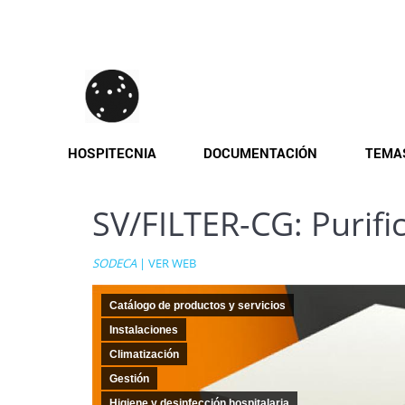
Pasar
al
contenido
principal
HOSPITECNIA
DOCUMENTACIÓN
TEMA
SV/FILTER-CG: Purifi
SODECA
|
VER WEB
Catálogo de productos y servicios
Instalaciones
Climatización
Gestión
Higiene y desinfección hospitalaria