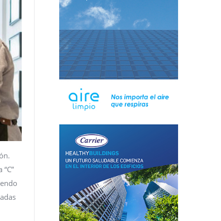
ión.
 “C”
iendo
tadas