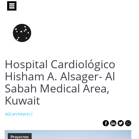
Pasar
al
contenido
principal
Hospital Cardiológico
Hisham A. Alsager- Al
Sabah Medical Area,
Kuwait
AGi architects
|
Proyectos