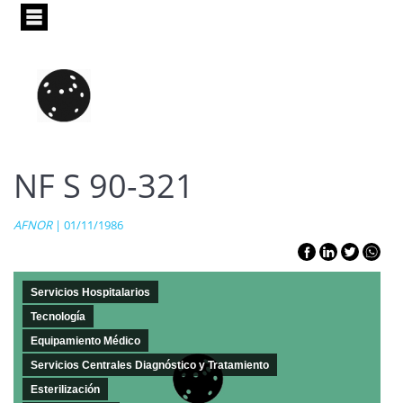
Pasar
al
contenido
principal
NF S 90-321
AFNOR
| 01/11/1986
Servicios Hospitalarios
Tecnología
Equipamiento Médico
Servicios Centrales Diagnóstico y Tratamiento
Esterilización