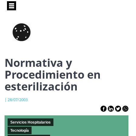
Pasar
al
contenido
principal
Normativa y
Procedimiento en
esterilización
| 28/07/2003
Servicios Hospitalarios
Tecnología