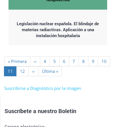
Legislación nuclear española. El blindaje de
materias radiactivas. Aplicación a una
instalación hospitalaria
Paginación
Primera
« Primera
Página
‹‹
Page
4
Page
5
Page
6
Page
7
Page
8
Page
9
Page
10
página
anterior
Página
11
Page
12
Siguiente
››
Última
Última »
actual
página
página
Suscribirse a Diagnóstico por la imagen
Suscríbete a nuestro
Boletín
Correo electrónico