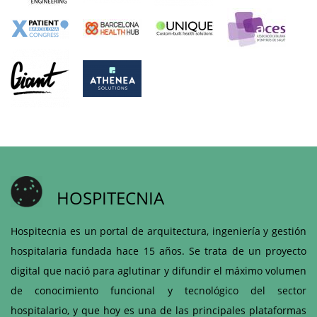
HOSPITECNIA
Hospitecnia es un portal de arquitectura, ingeniería y gestión
hospitalaria fundada hace 15 años. Se trata de un proyecto
digital que nació para aglutinar y difundir el máximo volumen
de conocimiento funcional y tecnológico del sector
hospitalario, y que hoy es una de las principales plataformas