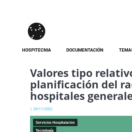
Pasar
al
contenido
principal
HOSPITECNIA
DOCUMENTACIÓN
TEMA
Valores tipo relativ
planificación del r
hospitales general
| 28/11/2002
Servicios Hospitalarios
Tecnología