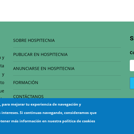
S
SOBRE HOSPITECNIA
C
PUBLICAR EN HOSPITECNIA
a y
ta
ANUNCIARSE EN HOSPITECNIA
 y
to
FORMACIÓN
que
CONTÁCTANOS
de
s, para mejorar tu experiencia de navegación y
el
s intereses. Si continuas navegando, consideramos que
btener más información en nuestra política de cookies